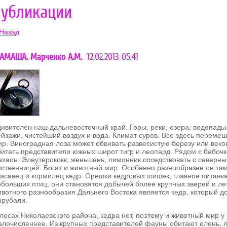
убликации
 Назад
АМАША. Марченко А.М.
12.02.2013 05:41
дивителен наш дальневосточный край. Горы, реки, озера, водопады.
ейзажи, чистейший воздух и вода. Климат суров. Все здесь переме
ир. Виноградная лоза может обвивать развесистую березу или веко
битать представители южных широт тигр и леопард. Рядом с бабочк
ахаон. Элеутерококк, женьшень, лимонник соседствовать с северны
иственницей. Богат и животный мир. Особенно разнообразен он там
расавец и кормилец кедр. Орешки кедровых шишек, главное питание
ебольших птиц, они становятся добычей более крупных зверей и л
ивотного разнообразия Дальнего Востока является кедр, который д
ырубали.
лесах Николаевского района, кедра нет, поэтому и животный мир у 
алочисленнее. Из крупных представителей фауны обитают олень, 