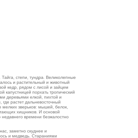
 Тайга, степи, тундра. Великолепные
шалось и растительный и животный
вой кедр, рядом с лисой и зайцем
ой капустницей порхать тропический
ми деревьями елкой, пихтой и
, где растет дальневосточный
 мелких зверьков: мышей, белок,
етающих хищников. И основой
о недавнего времени безжалостно
нас, заметно скуднее и
лось и медведь. Стараниями