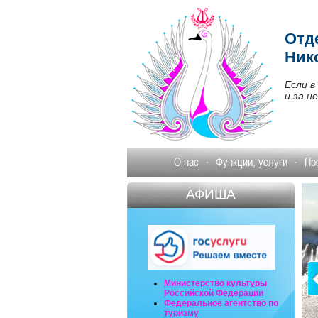
Отд
Ник
Если в
и за н
О нас
Функции, услуги
Пр
АФИША
Министерство культуры
Российской Федерации
Федеральное агентство по
туризму