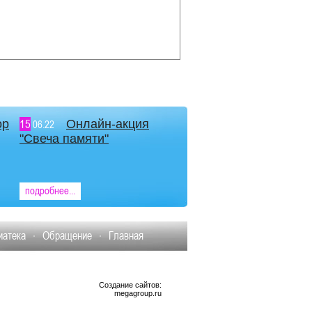
ор
15
Онлайн-акция
06.22
"Свеча памяти"
подробнее...
атека
Обращение
Главная
Создание сайтов
:
megagroup.ru