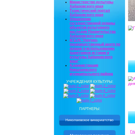
Министерство культуры
Хабаровского края
Туристический портал
Хабаровского края
Управление
государственной охраны
объектов культурного
наследия Правительства
Хабаровского края
КГБУК "Научно-
производственный центр по
охране и использованию
памятников истории и
культуры Хабаровского
края"
Администрация
Николаевского
муниципального района
УЧРЕЖДЕНИЯ КУЛЬТУРЫ:
ПАРТНЕРЫ:
Гл