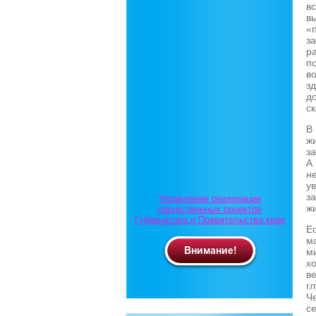
в
в
«п
з
р
по
в
з
д
ск
В 
ж
з
А
н
у
з
Управление реализации
ж
общественных проектов
Губернатора и Правительства края
Е
м
ми
х
в
г
Ч
с