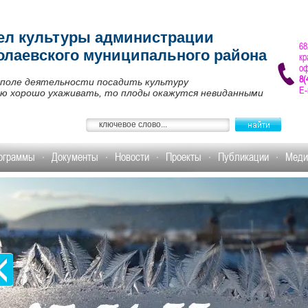
ел культуры администрации
68
олаевского муниципального района
кр
оф
8(
 поле деятельности посадить культуру
E-
ею хорошо ухаживать, то плоды окажутся невиданными
ограммы
Документы
Новости
Проекты
Публикации
Меди