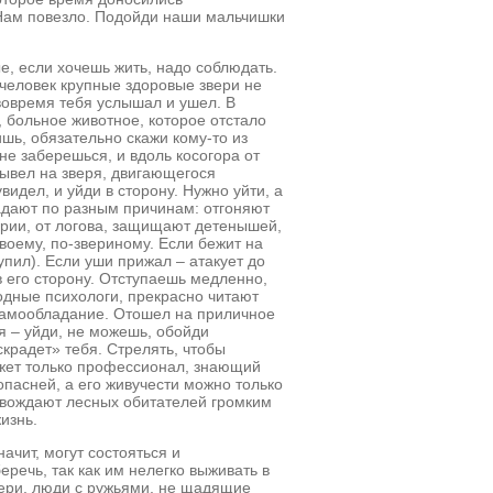
Нам повезло. Подойди наши мальчишки
е, если хочешь жить, надо соблюдать.
 человек крупные здоровые звери не
 вовремя тебя услышал и ушел. В
, больное животное, которое отстало
ишь, обязательно скажи кому-то из
не заберешься, и вдоль косогора от
вывел на зверя, двигающегося
видел, и уйди в сторону. Нужно уйти, а
падают по разным причинам: отгоняют
ории, от логова, защищают детенышей,
своему, по-звериному. Если бежит на
упил). Если уши прижал – атакует до
в его сторону. Отступаешь медленно,
родные психологи, прекрасно читают
, самообладание. Отошел на приличное
я – уйди, не можешь, обойди
крадет» тебя. Стрелять, чтобы
может только профессионал, знающий
 опасней, а его живучести можно только
ровождают лесных обитателей громким
изнь.
ачит, могут состояться и
речь, так как им нелегко выживать в
вери, люди с ружьями, не щадящие