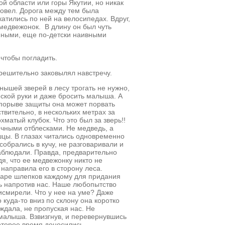
й области или горы Якутии, но никак
ровел. Дорога между тем была
атились по ней на велосипедах. Вдруг,
 медвежонок. В длину он был чуть
емными, еще по-детски наивными
 чтобы погладить.
ерешительно заковылял навстречу.
енышей зверей в лесу трогать не нужно,
ской руки и даже бросить малыша. А
В порыве защиты она может порвать
ствительно, в нескольких метрах за
матый клубок. Что это был за зверь!!
чными отблесками. Не медведь, а
цы. В глазах читались одновременно
собрались в кучу, не разговаривали и
наблюдали. Правда, предварительно
дя, что ее медвежонку никто не
 направила его в сторону леса.
 паре шлепков каждому для придания
ь напротив нас. Наше любопытство
исмирели. Что у нее на уме? Даже
 куда-то вниз по склону она коротко
 ждала, не пропуская нас. Не
малыша. Взвизгнув, и перевернувшись
которое время доносились