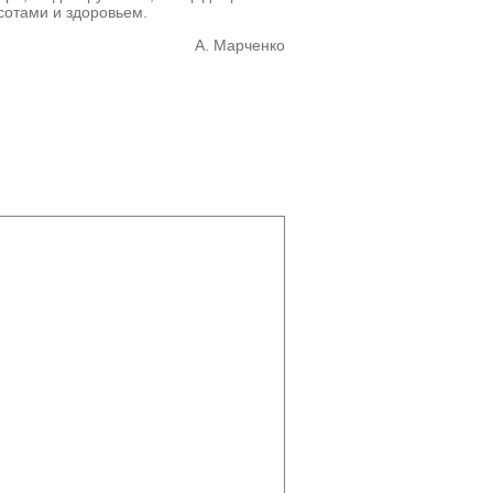
асотами и здоровьем.
А. Марченко