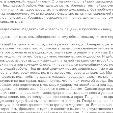
вета подложкой, лишайниками. Это напоминало пейзажи магаданско
е Николаевский район. Чем дальше мы углублялись, тем пейзаж су
риличная, и мы, двое взрослых и четверо школьников, без проблем к
з-за придорожного куста на дорогу буквально выкатился маленький
олее полуметра. Усевшись посредине пути, он уставился на нас т
синками глаз.
 Медвежонок! Медвежонок!! – завопили пацаны, и бросились к нему,
едвежонок, казалось, обрадовался этому обстоятельству, и тоже н
Назад!! Не трогать! – последовала резкая команда. Во-первых, дет
ать может неправильно истолковать запах прикосновения человече
о-вторых, если есть медвежонок, значит где-то рядом и его мама. 
го угодно, не то что, беззащитного человеческого подростка. И дей
алышом, из леса вышла «мамаша», а за ней «выкатился» второй лох
ех на нем под солнцем блестел и переливался мельчайшими солне
астоящий соболь. Под шкурой ходуном нервно ходили крупные мыш
ость, страх, решимость, но, в то же время, тревога за малыша. Мы 
е шевелились, чтобы не давать мамаше повода для атаки, только 
ступили на шаг назад, давая понять, что не причиним ей вреда. Ви
грожает, она подскочила к малышу и ударом когтистой лапы под зад
едвежонок, повизгивая, бросился в лес за братом. Сделав еще по
равильного направления, медведица снова вышла из леса и уселас
игом сменилось на полную растерянность и страх. Пацаны тоже пр
дя медведица была высоты взрослого человека. Глядя то на нас, то
кнула, и из леса донесся отзыв третьего медвежонка. Вот кого она
ождавшись, бросилась в кусты, и шлепком выкатила испугавшегося 
ерез голову, тот стремглав побежал за братьями. А из леса еще не