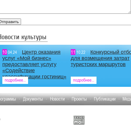
Новости культуры
10
Центр оказания
11
Конкурсный отб
04.24
10.22
услуг «Мой бизнес»
для возмещения затрат
предоставляет услугу
туристских маршрутов
«Содействие
классификации гостиниц»
подробнее...
подробнее...
рограммы
Документы
Новости
Проекты
Публикации
Меди
и