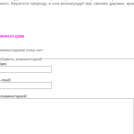
икого. Берегите природу, и она вознаградит вас своими дарами, кр
омментарии
омментариев пока нет
обавить комментарий
Имя:
-mail:
Комментарий: