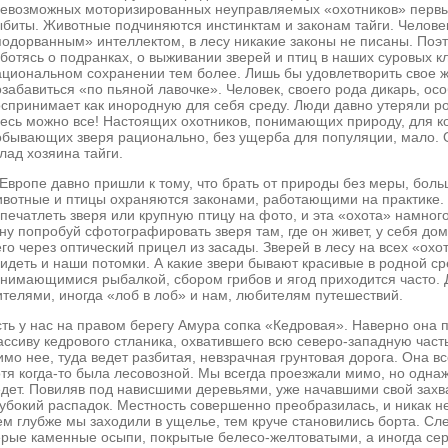
севозможных моторизированных неуправляемых «охотников» первы
ыбиты. Животные подчиняются инстинктам и законам тайги. Человек
одорванным» интеллектом, в лесу никакие законы не писаны. Поэтом
аботясь о подранках, о выживании зверей и птиц в наших суровых к
ациональном сохранении тем более. Лишь бы удовлетворить свое же
забавиться «по пьяной лавочке». Человек, своего рода дикарь, осо
оспринимает как инородную для себя среду. Люди давно утеряли ро
десь можно все! Настоящих охотников, понимающих природу, для ко
обывающих зверя рационально, без ущерба для популяции, мало. 
лад хозяина тайги.
Европе давно пришли к тому, что брать от природы без меры, больш
ивотные и птицы охраняются законами, работающими на практике. 
апечатлеть зверя или крупную птицу на фото, и эта «охота» намног
 ну попробуй сфотографировать зверя там, где он живет, у себя до
его через оптический прицел из засады. Зверей в лесу на всех «ох
видеть и наши потомки. А какие звери бывают красивые в родной ср
анимающимися рыбалкой, сбором грибов и ягод приходится часто. 
ителями, иногда «лоб в лоб» и нам, любителям путешествий.
сть у нас на правом берегу Амура сопка «Кедровая». Наверно она 
ассиву кедрового стланика, охватившего всю северо-западную част
мо нее, туда ведет разбитая, невзрачная грунтовая дорога. Она вс
отя когда-то была лесовозной. Мы всегда проезжали мимо, но одна
едет. Повиляв под нависшими деревьями, уже начавшими свой захва
лубокий распадок. Местность совершенно преобразилась, и никак 
ем глубже мы заходили в ущелье, тем круче становились борта. Сл
ерые каменные осыпи, покрытые белесо-желтоватыми, а иногда се