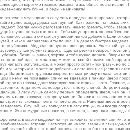
даляющиеся короткие грозные рыканья и жалобные повизгивания. 
медвежонку чуть ближе, и беды не миновать!
ри встрече с медведями в лесу есть определенные правила, которы
тайге нужно всегда держаться группой. Как правило, на нескольких
ападают. Всегда нужно разговаривать, чем-то греметь, чтобы зверь
дущей группе нельзя отставать. Тебя могут принять за ослабленное
 основного стада и считается у зверей легкой добычей. Если отход
рузей, в каком направлении ты пошел. На дерево быстрее медведя 
его не убежишь. Медведя не нужно провоцировать. Если твой путь 
встречу, лучше уступить дорогу. Сделай резкий поворот, чтобы он у
е убежать. Бежишь, значит, жертва и тебя нужно догнать. Звери на
т спрятанной еды, от места кормежки, от своей помеченной террит
гут напасть испугавшись, а может просто хотят «поиграть», но по 
бя и уши торчком, может не добежать и остановиться (если ты отст
нца. Встретился с крупным зверем, не смотри ему в глаза, смотри 
ицом к нему, не показывай спину, не вдавайся в панику. Звери при
вой страх по глазам, даже чувствуют запах страха – пота. Главное
асстояние, тогда можешь повернуться к нему спиной. Встретил звер
одальше. В лесу лучше самому первым определить зверя, чем он «с
тпугнуть надо в воздух, в сторону мишки. Завалить «косолапого» 
да стрелять, сколько, чем и из чего стрелять. Раненый зверь втрое
озавидовать. Слушай, как волнуются в лесу птицы, они всегда соп
омоном. Эти немудреные правила, возможно, спасут вам однажды ж
оро весна, в марте медведи начнут выходить из зимней спячки, а зн
езабываемые» встречи. Несмотря ни на что, зверей и птиц нужно бе
ашей скудной тайге, в которой встречаются еще более страшные з