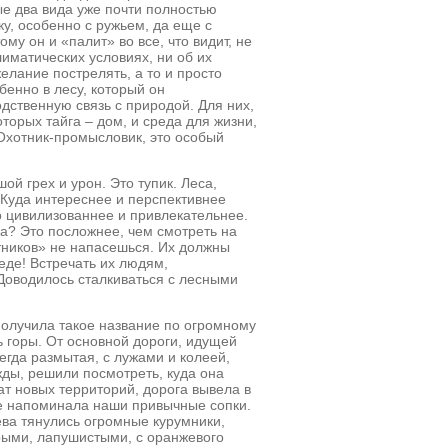
е два вида уже почти полностью
у, особенно с ружьем, да еще с
у он и «палит» во все, что видит, не
лиматических условиях, ни об их
лание пострелять, а то и просто
бенно в лесу, который он
дственную связь с природой. Для них,
торых тайга – дом, и среда для жизни,
Охотник-промысловик, это особый
ой грех и урон. Это тупик. Леса,
Куда интереснее и перспективнее
о цивилизованнее и привлекательнее.
ма? Это посложнее, чем смотреть на
отников» не напасешься. Их должны
еде! Встречать их людям,
Доводилось сталкиваться с лесными
получила такое название по огромному
ь горы. От основной дороги, идущей
егда размытая, с лужами и колеей,
жды, решили посмотреть, куда она
т новых территорий, дорога вывела в
не напоминала наши привычные сопки.
ева тянулись огромные курумники,
рыми, лапушистыми, с оранжевого