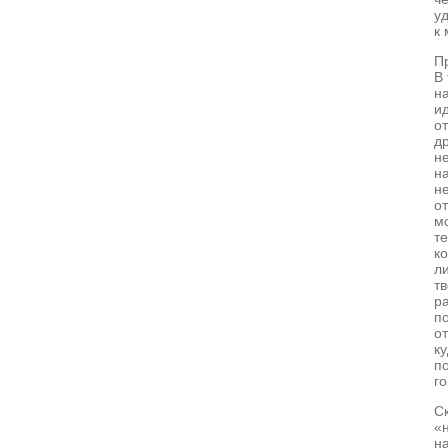
у
к 
П
В 
н
и
от
д
н
на
н
о
мо
те
ко
л
т
р
п
о
ку
п
г
Ск
«н
н