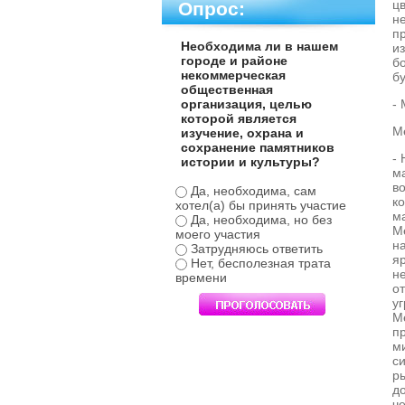
ц
Опрос:
н
п
Необходима ли в нашем
и
городе и районе
б
некоммерческая
бу
общественная
-
организация, целью
которой является
М
изучение, охрана и
сохранение памятников
- 
истории и культуры?
м
в
Да, необходима, сам
ко
хотел(а) бы принять участие
м
Да, необходима, но без
М
моего участия
н
Затрудняюсь ответить
яр
Нет, бесполезная трата
н
времени
от
у
М
п
м
си
ры
д
ч