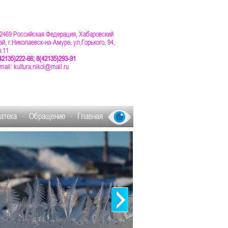
2469 Российская Федерация, Хабаровский
ай, г.Николаевск-на-Амуре, ул.Горького, 94,
.11
42135)222-66; 8
(42135)293-91
mail:
kultura.
nikol@
mail.ru
атека
Обращение
Главная