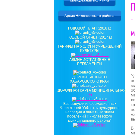
П
«
ГОДОВОЙ ПЛАН (2018 г.)
М
ГОДОВОЙ ОТЧЕТ (2017 г.)
ТАРИФЫ НА УСЛУГИ УЧРЕЖДЕНИЙ
КУЛЬТУРЫ
АДМИНИСТРАТИВНЫЕ
РЕГЛАМЕНТЫ
У
ДОРОЖНЫЕ КАРТЫ
п
ХАБАРОВСКОГО КРАЯ
м
о
ДОРОЖНАЯ КАРТА МУНИЦИПАЛЬНАЯ
м
(+)
л
Все выпуски информационных
к
бюллетеней "Объекты культурного
н
наследия и памятные знаки
ж
поселений Николаевского
в
муниципального района"
В 
м