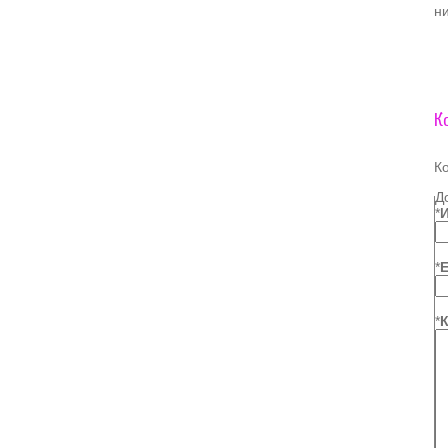
н
К
К
Д
*
*
E
*